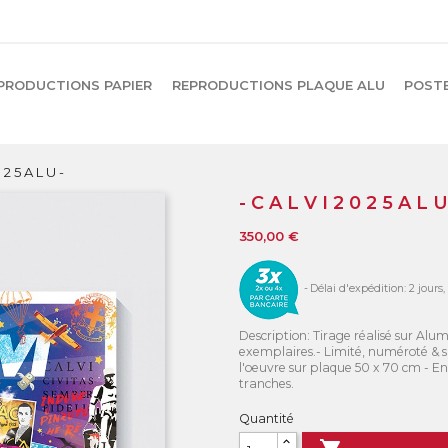
PRODUCTIONS PAPIER
REPRODUCTIONS PLAQUE ALU
POST
0 2 5 A L U -
- C A L V I 2 0 2 5 A L U
350,00 €
Délai d'expédition: 2 jours,
Description: Tirage réalisé sur Al
exemplaires.- Limité, numéroté & si
l'oeuvre sur plaque 50 x 70 cm - Enc
tranches.
Quantité