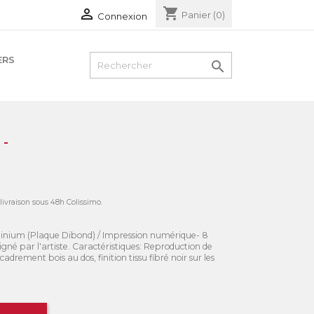
shopping_cart

Panier
(0)
Connexion
ERS

 -
 livraison sous 48h Colissimo.
uminium (Plaque Dibond) / Impression numérique- 8
gné par l'artiste. Caractéristiques: Reproduction de
adrement bois au dos, finition tissu fibré noir sur les