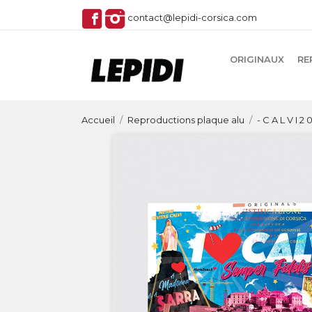
contact@lepidi-corsica.com
ORIGINAUX
RE
Accueil
Reproductions plaque alu
- C A L V I 2 