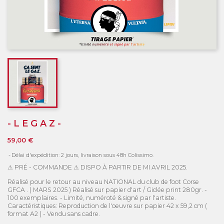
- L E G A Z -
59,00 €
Délai d'expédition: 2 jours, livraison sous 48h Colissimo.
⚠ PRÉ - COMMANDE ⚠ DISPO À PARTIR DE MI AVRIL 2025.
Réalisé pour le retour au niveau NATIONAL du club de foot Corse
GFCA . ( MARS 2025 ) Réalisé sur papier d'art / Giclée print 280gr. -
100 exemplaires. - Limité, numéroté & signé par l'artiste.
Caractéristiques: Reproduction de l'oeuvre sur papier 42 x 59,2 cm (
format A2 ) - Vendu sans cadre.