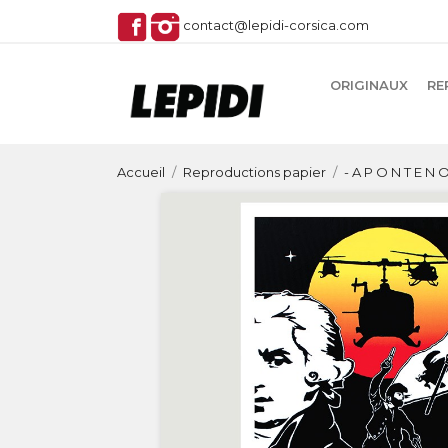
contact@lepidi-corsica.com
ORIGINAUX
RE
Accueil
Reproductions papier
- A P O N T E N 