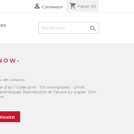
shopping_cart

Panier
(0)
Connexion
ERS

N O W -
us 48h Colissimo.
r d'art / Giclée print - 100 exemplaires. - Limité,
actéristiques: Reproduction de l'oeuvre sur papier. Dim :
re.
PANIER