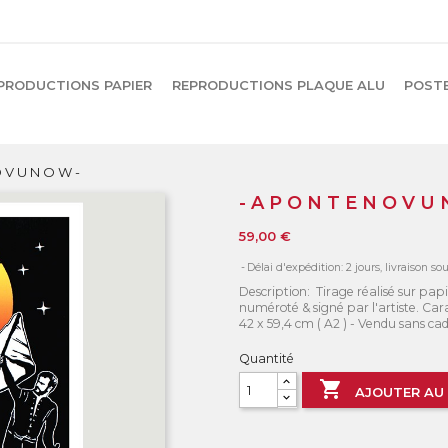
PRODUCTIONS PAPIER
REPRODUCTIONS PLAQUE ALU
POST
O V U N O W -
- A P O N T E N O V U 
59,00 €
Délai d'expédition: 2 jours, livraison so
Description: Tirage réalisé sur papie
numéroté & signé par l'artiste. Car
42 x 59,4 cm ( A2 ) - Vendu sans cad
Quantité

AJOUTER AU 