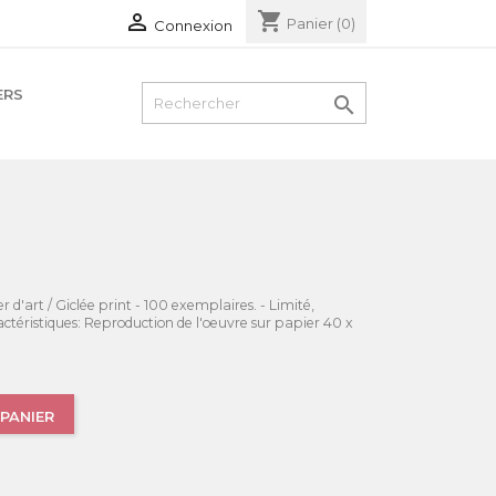
shopping_cart

Panier
(0)
Connexion
ERS

r d'art / Giclée print - 100 exemplaires. - Limité,
actéristiques: Reproduction de l'oeuvre sur papier 40 x
PANIER