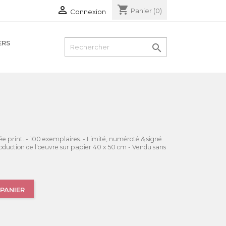
shopping_cart

Panier
(0)
Connexion
ERS

clée print. - 100 exemplaires. - Limité, numéroté & signé
production de l'oeuvre sur papier 40 x 50 cm - Vendu sans
PANIER