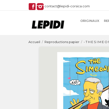
contact@lepidi-corsica.com
ORIGINAUX
RE
Accueil
Reproductions papier
- T H E S I M E O N