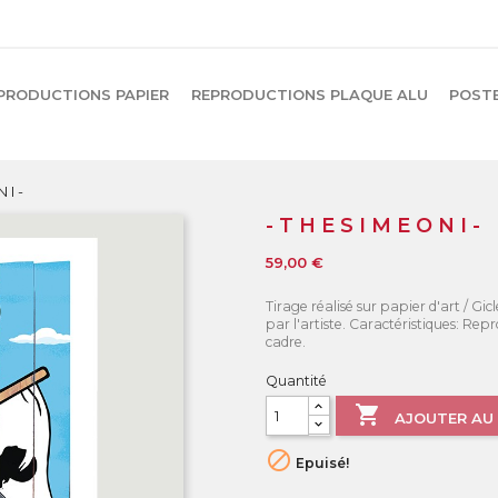
PRODUCTIONS PAPIER
REPRODUCTIONS PLAQUE ALU
POST
 I -
- T H E S I M E O N I -
59,00 €
Tirage réalisé sur papier d'art / Gi
par l'artiste. Caractéristiques: Re
cadre.
Quantité

AJOUTER AU 

Epuisé!