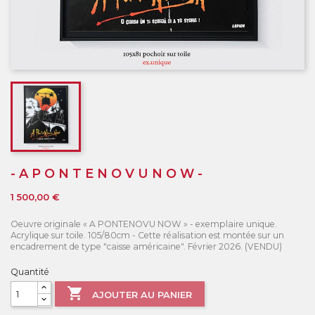
- A P O N T E N O V U N O W -
1 500,00 €
Oeuvre originale « A PONTENOVU NOW » - exemplaire unique.
Acrylique sur toile. 105/80cm - Cette réalisation est montée sur un
encadrement de type "caisse américaine". Février 2026. (VENDU)
Quantité

AJOUTER AU PANIER